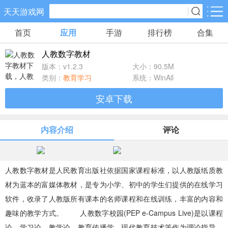
天天游戏网
首页
应用
手游
排行榜
合集
手游分类
应用分类
人教数字教材
卡牌回合
休闲益智
角色扮演
版本：v1.2.3
大小：90.5M
71款手游
172款手游
202款手游
类别：
教育学习
系统：WinAll
安卓下载
棋牌游戏
飞行射击
动作格斗
0款手游
48款手游
34款手游
内容介绍
评论
策略塔防
体育竞速
冒险解谜
83款手游
29款手游
41款手游
人教数字教材是人民教育出版社依据国家课程标准，以人教版纸质教
材为蓝本的富媒体教材，是专为小学、初中的学生们提供的在线学习
模拟经营
音乐舞蹈
儿童教育
软件，收录了人教版所有课本的名师课程和在线训练，丰富的内容和
45款手游
2款手游
3款手游
趣味的教学方式。 人教数字校园(PEP e-Campus Live)是以课程
论、学习论、教学论、教育传播学、现代教育技术等作为理论指导，