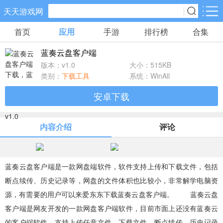
天天游戏网
首页
应用
手游
排行榜
合集
手游分类
应用分类
蓝奏云盘客户端
卡牌回合
休闲益智
角色扮演
版本：v1.0
大小：515KB
71款手游
172款手游
202款手游
类别：
下载工具
系统：WinAll
安卓下载
棋牌游戏
飞行射击
动作格斗
0款手游
48款手游
34款手游
内容介绍
评论
策略塔防
体育竞速
冒险解谜
83款手游
29款手游
41款手游
蓝奏云盘客户端是一款网盘端软件，软件支持上传和下载文件，包括
断点续传、历史记录等，网盘的文件体积也比较小，非常解学电脑资
模拟经营
音乐舞蹈
儿童教育
源，有需要的用户可以来爱东东下载蓝奏云盘客户端。 蓝奏云盘
45款手游
2款手游
3款手游
客户端是网友开发的一款网盘客户端软件，目前市面上还没有蓝奏云
的客户端软件，支持上传任意文件，下载文件，断点续传、历史记录