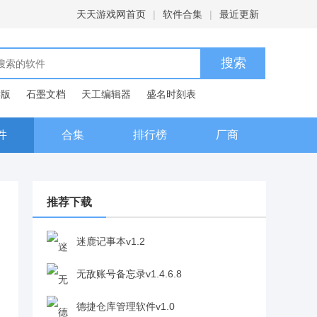
天天游戏网首页
|
软件合集
|
最近更新
C版
石墨文档
天工编辑器
盛名时刻表
典
件
合集
排行榜
厂商
推荐下载
迷鹿记事本v1.2
无敌账号备忘录v1.4.6.8
德捷仓库管理软件v1.0