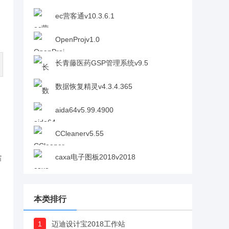
ec营客通v10.3.6.1
OpenProjv1.0
长青藤医药GSP管理系统v9.5
数据恢复精灵v4.3.4.365
aida64v5.99.4900
CCleanerv5.55
caxa电子图板2018v2018
缩
它
更
本类排行
1
迈迪设计宝2018工作站