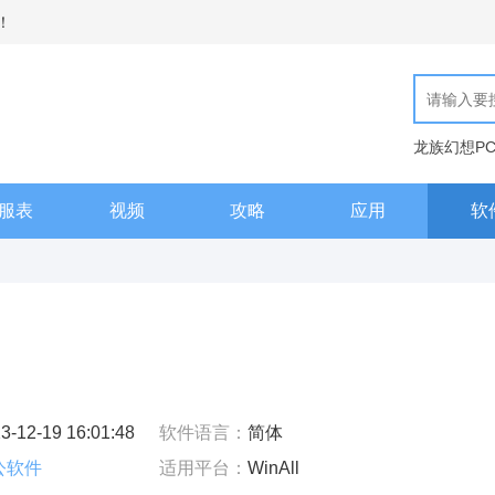
！
龙族幻想P
现代汉语词
服表
视频
攻略
应用
软
3-12-19 16:01:48
软件语言：
简体
公软件
适用平台：
WinAll