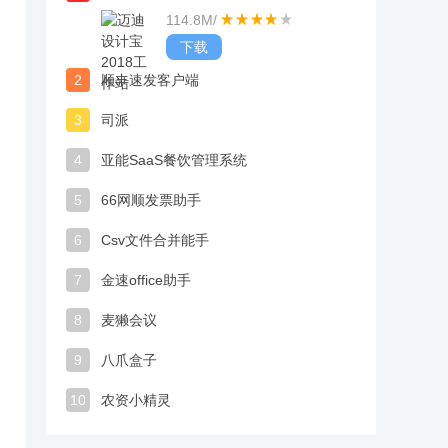
114.8M
/
下载
2
顺丰速发客户端
3
司派
4
亚能SaaS餐饮管理系统
5
66网顺发票助手
6
Csv文件合并能手
7
金速office助手
8
麦獭会议
9
八爪盒子
10
农资小精灵