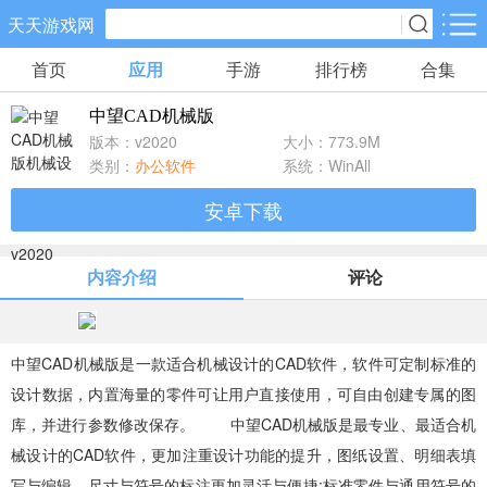
天天游戏网
首页
应用
手游
排行榜
合集
手游分类
应用分类
中望CAD机械版
卡牌回合
休闲益智
角色扮演
版本：v2020
大小：773.9M
71款手游
172款手游
202款手游
类别：
办公软件
系统：WinAll
安卓下载
棋牌游戏
飞行射击
动作格斗
0款手游
48款手游
34款手游
内容介绍
评论
策略塔防
体育竞速
冒险解谜
83款手游
29款手游
41款手游
中望CAD机械版是一款适合机械设计的CAD软件，软件可定制标准的
设计数据，内置海量的零件可让用户直接使用，可自由创建专属的图
模拟经营
音乐舞蹈
儿童教育
库，并进行参数修改保存。 中望CAD机械版是最专业、最适合机
45款手游
2款手游
3款手游
械设计的CAD软件，更加注重设计功能的提升，图纸设置、明细表填
写与编辑、尺寸与符号的标注更加灵活与便捷;标准零件与通用符号的