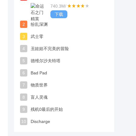
740.3M
/
下载
2
纷乱深渊
3
武士零
4
丑娃娃不完美的冒险
5
德维尔沙夫特塔
6
Bad Pad
7
物质世界
8
盲人灵魂
9
残机0最后的开始
10
Discharge