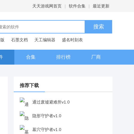
天天游戏网首页
|
软件合集
|
最近更新
C版
石墨文档
天工编辑器
盛名时刻表
典
件
合集
排行榜
厂商
推荐下载
通过废墟避难所v1.0
隐形守护者v1.0
墓穴守护者v1.0