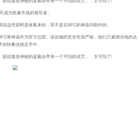
据说篡改神秘的蓝酱会带来一个可怕的诅咒，，太可怕了!
公司成为熟禽市场的领导者。
说这些原料是收集来的，而不是在BFC的神庙内制作的。
FC将神庙作为官方总部。该设施的安全性很严格，他们只雇佣当地的丛
手的快餐连锁店手中。
据说篡改神秘的蓝酱会带来一个可怕的诅咒，，太可怕了!