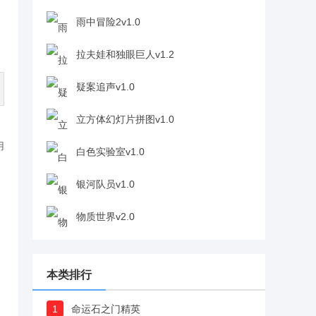
雨中冒险2v1.0
拉夫娃和独眼巨人v1.2
疑案追声v1.0
立方体幻灯片拼图v1.0
用
白色实验室v1.0
银河队员v1.0
物质世界v2.0
本类排行
1
命运石之门精英