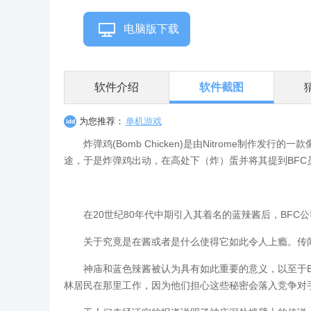
电脑版下载
软件介绍
软件截图
为您推荐：
单机游戏
炸弹鸡(Bomb Chicken)是由Nitrome制作
途，于是炸弹鸡出动，在高处下（炸）蛋并将其提到BFC
在20世纪80年代中期引入其着名的蓝辣酱后，BFC
关于究竟是在酱或者是什么使得它如此令人上瘾。传闻
神庙和蓝色辣酱被认为具有如此重要的意义，以至于B
林居民在那里工作，因为他们担心这些秘密会落入竞争对