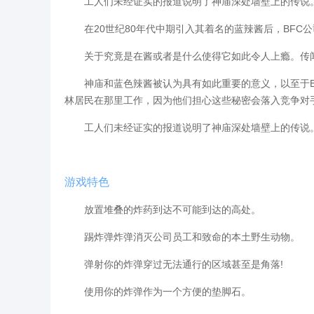
工人们未经证实的报道说明了神庙深处墙壁上的传说。
在20世纪80年代中期引入其着名的蓝辣酱后，BFC
关于究竟是在酱或者是什么使得它如此令人上瘾。传闻
神庙和蓝色辣酱被认为具有如此重要的意义，以至于B
林居民在那里工作，因为他们担心这些秘密会落入竞争对
工人们未经证实的报道说明了神庙深处墙壁上的传说。
游戏特色
放置堆叠的炸药到达不可能到达的高处。
踢炸弹炸弹消灭公司员工和致命的本土野生动物。
弹射你的炸弹穿过无法通行的区域甚至是角落!
使用你的炸弹作为一个方便的垫脚石。